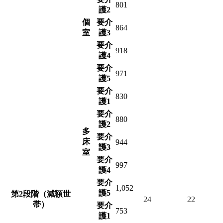
801
護2
個
要介
864
室
護3
要介
918
護4
要介
971
護5
要介
830
護1
要介
880
護2
多
要介
床
944
護3
室
要介
997
護4
要介
1,052
護5
第2段階（減額世
24
22
帯）
要介
753
護1