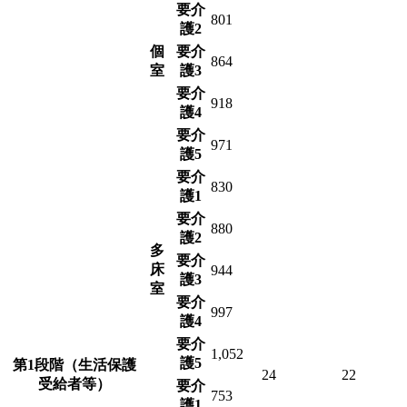
要介
801
護2
個
要介
864
室
護3
要介
918
護4
要介
971
護5
要介
830
護1
要介
880
護2
多
要介
床
944
護3
室
要介
997
護4
要介
1,052
護5
第1段階（生活保護
24
22
受給者等）
要介
753
護1