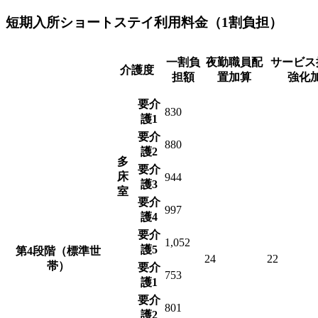
短期入所ショートステイ利用料金（1割負担）
一割負
夜勤職員配
サービス
介護度
担額
置加算
強化
要介
830
護1
要介
880
護2
多
要介
床
944
護3
室
要介
997
護4
要介
1,052
護5
第4段階（標準世
24
22
帯）
要介
753
護1
要介
801
護2