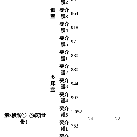
護2
個
要介
864
室
護3
要介
918
護4
要介
971
護5
要介
830
護1
要介
880
護2
多
要介
床
944
護3
室
要介
997
護4
要介
1,052
護5
第3段階①（減額世
24
22
帯）
要介
753
護1
要介