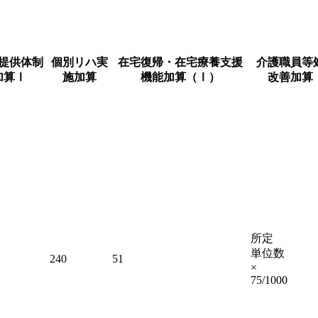
提供体制
個別リハ実
在宅復帰・在宅療養支援
介護職員等
加算Ⅰ
施加算
機能加算（Ⅰ）
改善加算
所定
単位数
240
51
×
75/1000