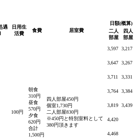
日額(概算)
処遇
日用生
食費
居室費
二人
四人
Ⅰ
活費
部屋
部屋
3,597
3,217
3,647
3,267
3,711
3,331
朝食
3,764
3,384
310円
四人部屋450円
昼食
3,819
3,439
個室1,730円
570円
100円
二人部屋830円
夕食
※450円と特別室料として
4,420
620円
380円頂きます
合計
4,468
1,500円