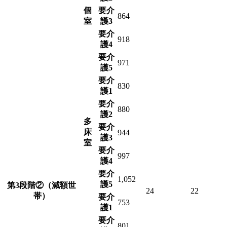
個
要介
864
室
護3
要介
918
護4
要介
971
護5
要介
830
護1
要介
880
護2
多
要介
床
944
護3
室
要介
997
護4
要介
1,052
護5
第3段階②（減額世
24
22
帯）
要介
753
護1
要介
801