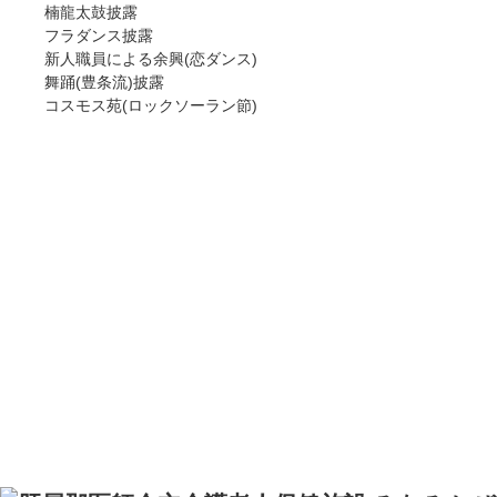
楠龍太鼓披露
フラダンス披露
新人職員による余興(恋ダンス)
舞踊(豊条流)披露
コスモス苑(ロックソーラン節)