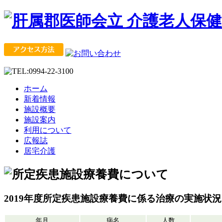
ホーム
新着情報
施設概要
施設案内
利用について
広報誌
居宅介護
2019年度所定疾患施設療養費に係る治療の実施状
年月
病名
人数