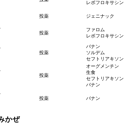
レボフロキサシン
投薬
ジェニナック
見
ファロム
投薬
レボフロキサシン
見
バナン
投薬
ソルデム
セフトリアキソン
オーグメンチン
見
生食
投薬
セフトリアキソン
バナン
見
投薬
バナン