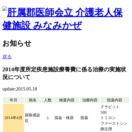
お知らせ
戻る
2014年度所定疾患施設療養費に係る治療の実施状
況について
update:2015.05.18
年月
病名
人数
検査内容
治療内容
投薬内容
クラビット
500
尿路感染
2014年4月
採血・検尿
投薬
トミロン
3
症
ファーストシン
静注用