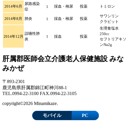
尿路感染
2014年6月
採血・検尿
投薬
トミロン
1
症
サワシリン
2014年8月
肺炎
採血・検尿
投薬
1
クラビット
生理食塩水
誤嚥性肺
250cc
2014年12月
1
採血
投薬
炎
セフトリアキソ
ンNa2g
肝属郡医師会立介護老人保健施設 みな
みかぜ
〒893-2301
鹿児島県肝属郡錦江町神川88-1
TEL.0994-22-3100 FAX.0994-22-3105
copyright©2026 Minamikaze.
モバイル
PC